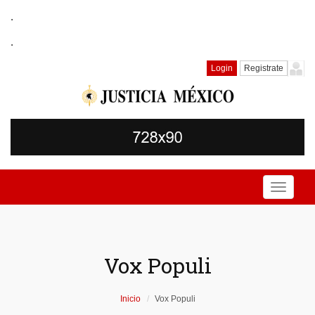
.
.
Login
Registrate
Toggle
navigati
Vox Populi
Inicio
Vox Populi