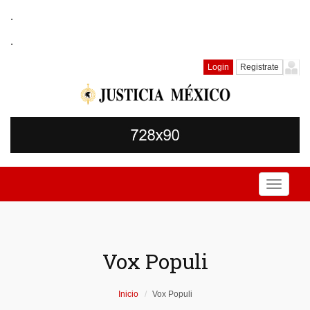
.
.
Login
Registrate
Toggle
navigati
Vox Populi
Inicio
Vox Populi