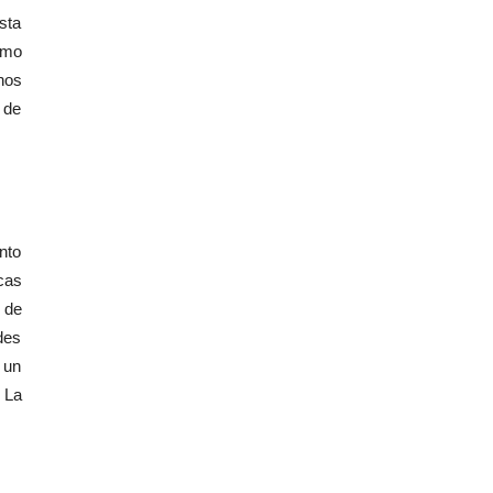
sta
smo
nos
 de
nto
cas
 de
des
 un
 La