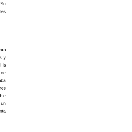
 Su
les
ara
s y
 la
 de
aba
nes
ble
 un
nta