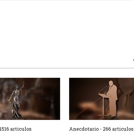
1516 Articulos
266 Ar
Crear
1516 articulos
Anecdotario - 266 articulos