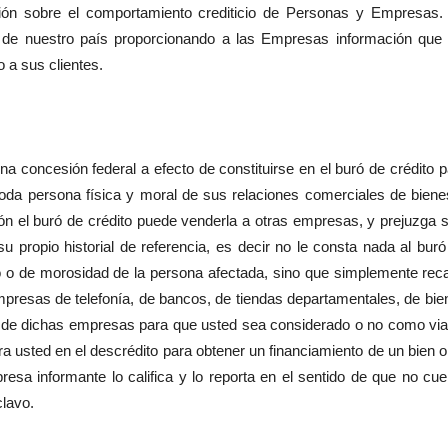
mación sobre el comportamiento crediticio de Personas y Empresas.
ca de nuestro país proporcionando a las Empresas información que 
 a sus clientes.
oncesión federal a efecto de constituirse en el buró de crédito p
toda persona física y moral de sus relaciones comerciales de biene
n el buró de crédito puede venderla a otras empresas, y prejuzga si
su propio historial de referencia, es decir no le consta nada al buró
vo o de morosidad de la persona afectada, sino que simplemente rec
mpresas de telefonía, de bancos, de tiendas departamentales, de bie
fe de dichas empresas para que usted sea considerado o no como via
ra usted en el descrédito para obtener un financiamiento de un bien o
esa informante lo califica y lo reporta en el sentido de que no cue
 clavo.