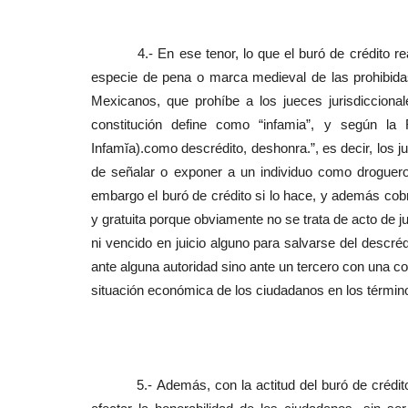
4.- En ese tenor, lo que el buró de crédito reali
especie de pena o marca medieval de las prohibidas
Mexicanos, que prohíbe a los jueces jurisdicciona
constitución define como “infamia”, y según la 
Infamĭa).como descrédito, deshonra.”, es decir, los 
de señalar o exponer a un individuo como droguero
embargo el buró de crédito si lo hace, y además cobra
y gratuita porque obviamente no se trata de acto de ju
ni vencido en juicio alguno para salvarse del descréd
ante alguna autoridad sino ante un tercero con una c
situación económica de los ciudadanos en los térmi
5.- Además, con la actitud del buró de crédito y 