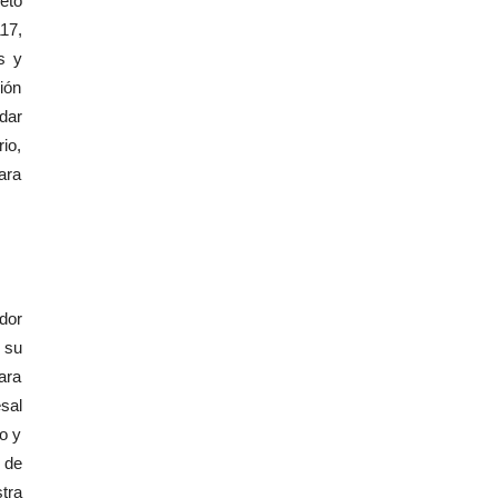
eto
117,
s y
ción
dar
io,
ara
dor
 su
ara
esal
o y
 de
tra