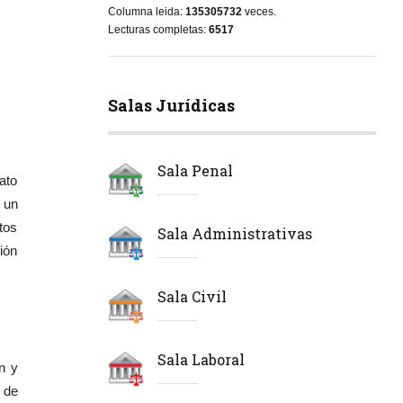
Columna leida:
135305732
veces.
Lecturas completas:
6517
Salas Jurídicas
Sala Penal
ato
 un
tos
Sala Administrativas
ión
Sala Civil
Sala Laboral
n y
 de