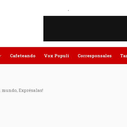
.
Cafeteando
Vox Populi
Corresponsales
Ta
l mundo, Exprésalas!