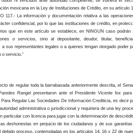
r oídos ni vencidos ante autoridad competente, se vulnera el secr
ación mexicana en la Ley de Instituciones de Crédito, en su artículo 
LO 117.- La información y documentación relativa a las operacione
ácter confidencial, por lo que las instituciones de crédito, en protec
arios que en este artículo se establece, en NINGUN caso podrán 
nes o servicios, sino al depositante, deudor, titular, beneficiar
e, a sus representantes legales o a quienes tengan otorgado poder p
 o servicio."
 de regular toda la barrabasada anteriormente descrita, el Sena
Paredes Rangel presentaron ante el Presidente Vicente fox para
y Para Regular Las Sociedades De Información Crediticia, es decir p
autoridad administrativa o jurisdiccional y requiriera de una ley proc
 particular con licencia para jugar con la determinación de descrédit
sas deshonestas en perjuicio de los ciudadanos y de sus garantías
el debido proceso, contempladas en los artículos 14, 16 y 22 de nues