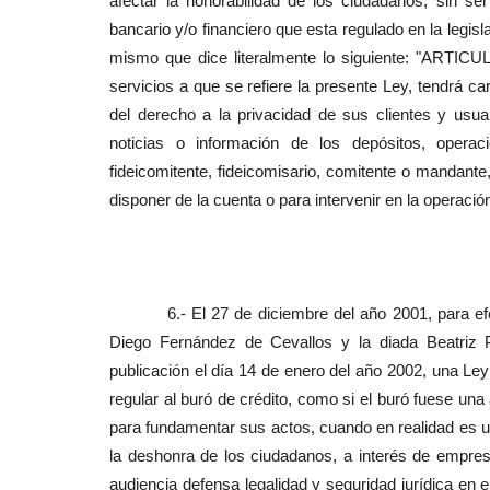
afectar la honorabilidad de los ciudadanos, sin se
bancario y/o financiero que esta regulado en la legisl
mismo que dice literalmente lo siguiente: "ARTICU
servicios a que se refiere la presente Ley, tendrá car
del derecho a la privacidad de sus clientes y usu
noticias o información de los depósitos, operacio
fideicomitente, fideicomisario, comitente o mandant
disponer de la cuenta o para intervenir en la operación
6.- El 27 de diciembre del año 2001, para efecto
Diego Fernández de Cevallos y la diada Beatriz 
publicación el día 14 de enero del año 2002, una Le
regular al buró de crédito, como si el buró fuese una 
para fundamentar sus actos, cuando en realidad es un
la deshonra de los ciudadanos, a interés de empre
audiencia defensa legalidad y seguridad jurídica en 