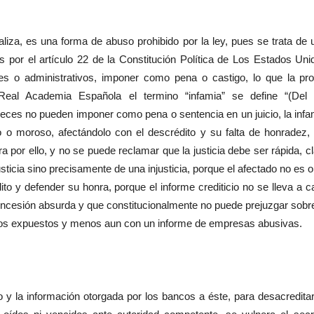
za, es una forma de abuso prohibido por la ley, pues se trata de 
 por el artículo 22 de la Constitución Política de Los Estados Uni
les o administrativos, imponer como pena o castigo, lo que la pro
Real Academia Española el termino “infamia” se define “(Del l
jueces no pueden imponer como pena o sentencia en un juicio, la infa
 o moroso, afectándolo con el descrédito y su falta de honradez, 
 por ello, y no se puede reclamar que la justicia debe ser rápida, cl
sticia sino precisamente de una injusticia, porque el afectado no es 
ito y defender su honra, porque el informe crediticio no se lleva a c
oncesión absurda y que constitucionalmente no puede prejuzgar sobre
nos expuestos y menos aun con un informe de empresas abusivas.
la información otorgada por los bancos a éste, para desacredita