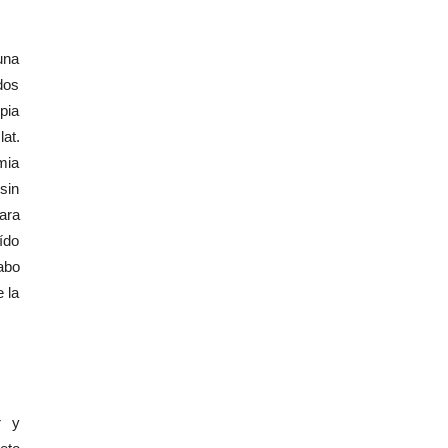
una
dos
pia
at.
mia
sin
ara
oído
abo
 la
r y