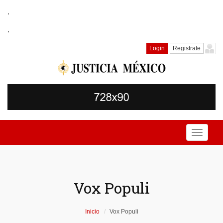
.
.
Login
Registrate
Toggle
navigati
Vox Populi
Inicio
Vox Populi