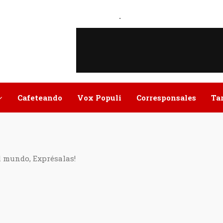
.
Cafeteando
Vox Populi
Corresponsales
Ta
l mundo, Exprésalas!