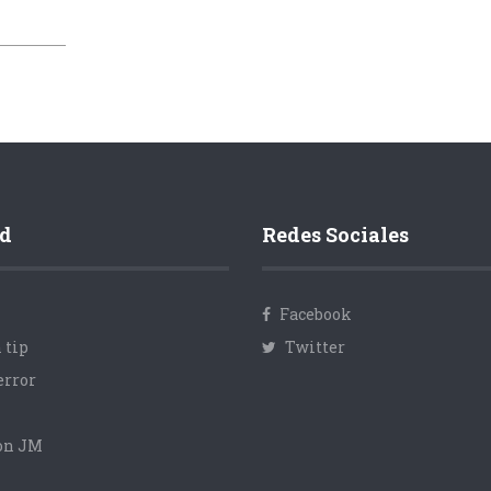
d
Redes Sociales
Facebook
 tip
Twitter
error
con JM