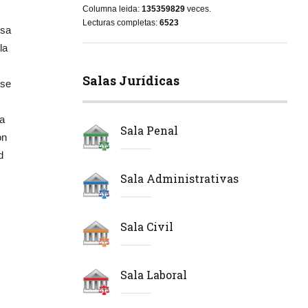
Columna leida:
135359829
veces.
Lecturas completas:
6523
osa
la
Salas Jurídicas
 se
ra
Sala Penal
on
d
Sala Administrativas
Sala Civil
Sala Laboral