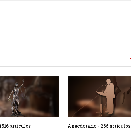
1516 Articulos
266 Ar
Crear
1516 articulos
Anecdotario - 266 articulos