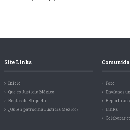
Site Links
Comunida
Inicio
Foro
Que es Justicia México
Envíanos un
Reglas de Etiqueta
Reporta un 
¿Quién patrocina Justicia México?
Links
Colaborar 