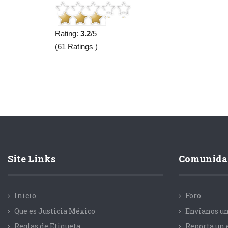
Rating:
3.2
/5
(61 Ratings )
Site Links
Comunida
Inicio
Foro
Que es Justicia México
Envíanos un
Reglas de Etiqueta
Reporta un 