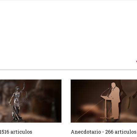
1516 Articulos
266 Ar
Crear
1516 articulos
Anecdotario - 266 articulos