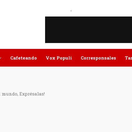
.
Cafeteando
Vox Populi
Corresponsales
Ta
l mundo, Exprésalas!