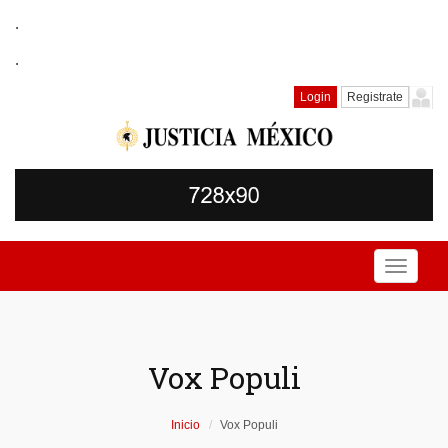
.
.
Login
Registrate
Toggle
navigati
Vox Populi
Inicio
Vox Populi