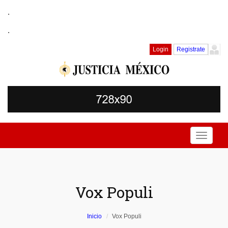
.
.
Login
Registrate
Toggle
navigati
Vox Populi
Inicio
Vox Populi