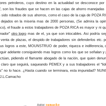
dores petroleros, cuyo destino en la actualidad se desconoce por 
”, son los fraudes que se hacen en las cajas de ahorro manejadas 
han sido robados de sus ahorros, como el caso de la caja de POZA R
dejados en la miseria mas de 2000 personas, (Se admira la opin
nco), el fraude a estos trabajadores de POZA RICA es mayor y ni qu
enador”
otro logro
mas de el, ya que son intocables. Asi podría seg
venta de plazas, el despido de trabajadores sin defenderlos etc. p
sus logros a este, MOUNSTRUO de poder, riqueza e indiferencia, 
 seguir adelante consiguiendo mas logros como los que se señalan y 
ctúan, pidiendo el flamante abogado de la nación, que quien denun
i claro que seguirá, saqueando PEMEX y a sus trabajadores el “líde
gros” no lo hace. ¿Hasta cuando se terminara, esta impunidad? NUN
c. J.L.Camacho
Autor:
camacho