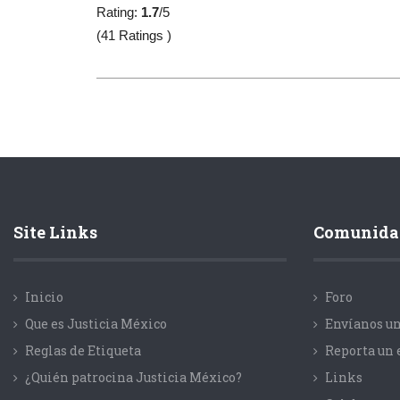
Rating:
1.7
/5
(41 Ratings )
Site Links
Comunida
Inicio
Foro
Que es Justicia México
Envíanos un
Reglas de Etiqueta
Reporta un 
¿Quién patrocina Justicia México?
Links