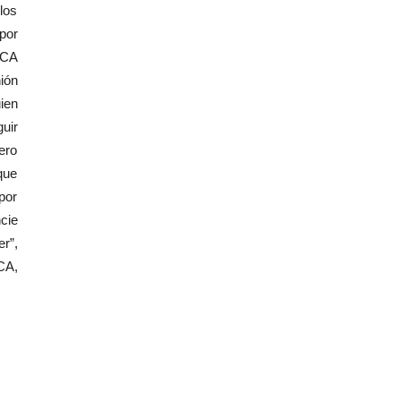
los
por
ICA
ión
ien
uir
ero
que
por
cie
r”,
CA,