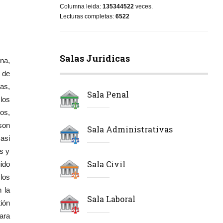
Columna leida:
135344522
veces.
Lecturas completas:
6522
Salas Jurídicas
na,
: de
as,
Sala Penal
los
os,
son
Sala Administrativas
asi
s y
Sala Civil
uido
los
 la
Sala Laboral
ión
para