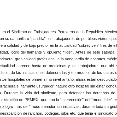
en el Sindicato de Trabajadores Petroleros de la Republica Mexica
n su camarilla o “pandilla”, los trabajadores de petróleos vieron que
a calidad y de bajo precio, en la actualidad “sobreviven” tres de ell
lidad,
logro del flamante
y opulento “líder”. Antes de este sátrapa, 
rimera, gran calidad profesional, a la vanguardia de aparatos médic
tualidad carecen hasta de medicinas y los trabajadores que ahí 
dicos, de las instalaciones deterioradas y en muchos de los casos c
stos hospitales de primerísimo nivel antaño, ahora están descuidado
orrachera el flamante usurpador inaguro otro hospital sin estar concl
. Durante la vida del sindicato, para defender los derechos de 
ministración de PEMEX, que con la “intervención” del “mudo líder” en
tro logro
mas del “mudo senador sin iniciativas, durante toda su gest
 desaparición de ranchos, bodegas, silos etc. que tenia el sindicato 