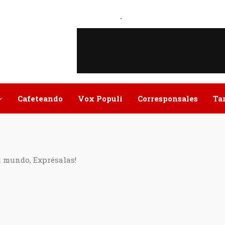
.
Cafeteando
Vox Populi
Corresponsales
Ta
l mundo, Exprésalas!