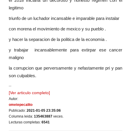
el 2018 iniciaria un decoroso y honesto regimen con el
legitimo
triunfo de un luchador incansable e imparable para instalar
con morena el movimiento de mexico y su pueblo .
y hacer la separacion de la politica de la economia .
y trabajar incansablemente para extirpar ese cancer
maligno
la corrupcion que perversamente y nefastamente pri y pan
son culpables.
...
[Ver articulo completo]
Autor:
ometepecalito
Publicado:
2021-01-05 23:35:06
Columna leida:
135463887
veces.
Lecturas completas:
6541