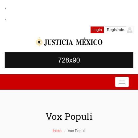
.
.
Login
Registrate
Toggle
navigati
Vox Populi
Inicio
Vox Populi