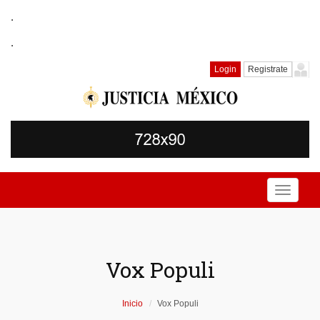
.
.
Login
Registrate
Toggle
navigati
Vox Populi
Inicio
Vox Populi