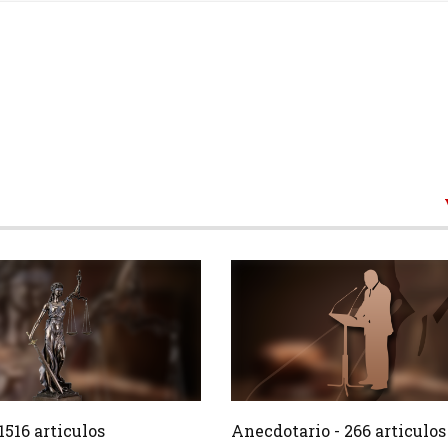
1516 Articulos
266 Ar
Crear
1516 articulos
Anecdotario - 266 articulos