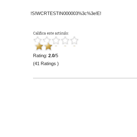
!S!WCRTESTIN000003%3c%3e!E!
Califica este artículo:
Rating:
2.0
/5
(41 Ratings )