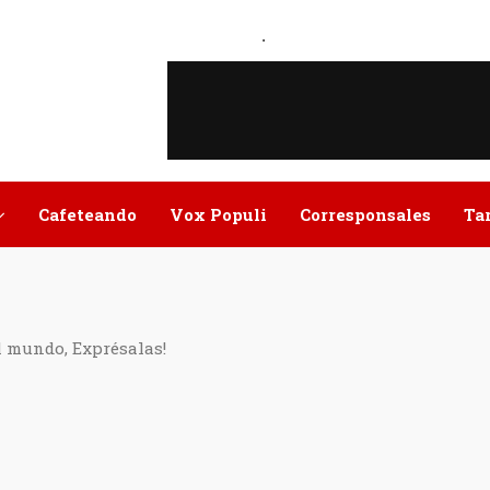
.
Cafeteando
Vox Populi
Corresponsales
Ta
l mundo, Exprésalas!