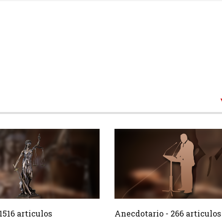
1516 Articulos
266 Ar
Crear
1516 articulos
Anecdotario - 266 articulos