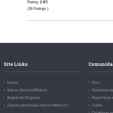
Rating:
1.9
/5
(38 Ratings )
Site Links
Comunida
Inicio
Foro
Que es Justicia México
Envíanos un
Reglas de Etiqueta
Reporta un 
¿Quién patrocina Justicia México?
Links
Colaborar 