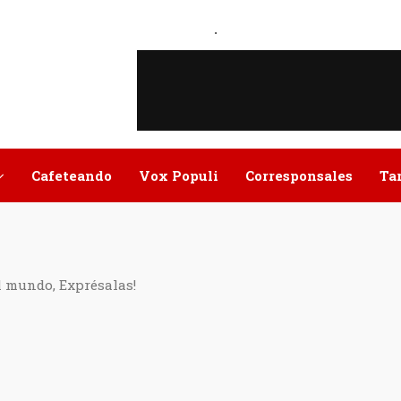
.
Cafeteando
Vox Populi
Corresponsales
Ta
l mundo, Exprésalas!