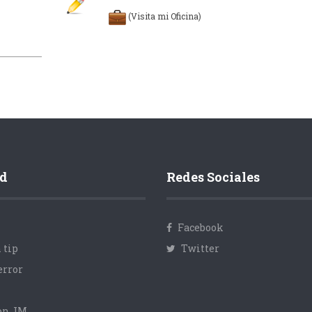
(Visita mi Oficina)
d
Redes Sociales
Facebook
 tip
Twitter
error
con JM