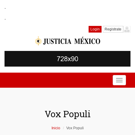
.
.
Login
Registrate
Toggle
navigati
Vox Populi
Inicio
Vox Populi