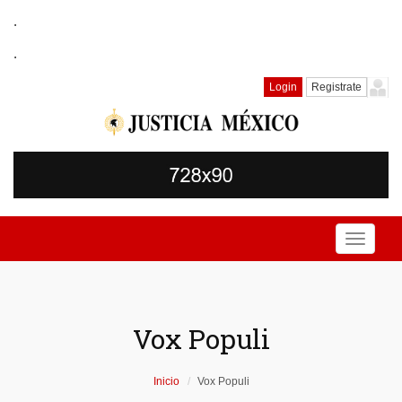
.
.
Login
Registrate
Toggle
navigati
Vox Populi
Inicio
Vox Populi