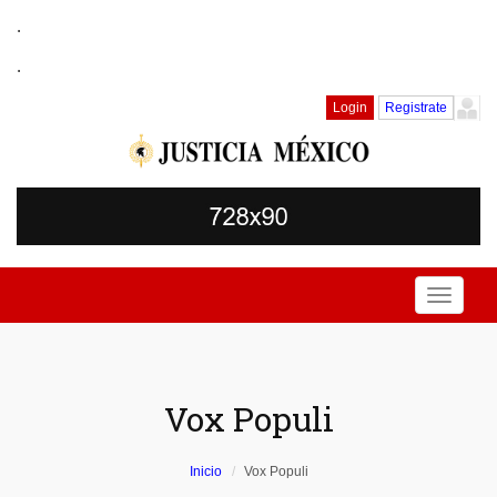
.
.
Login
Registrate
Toggle
navigati
Vox Populi
Inicio
Vox Populi