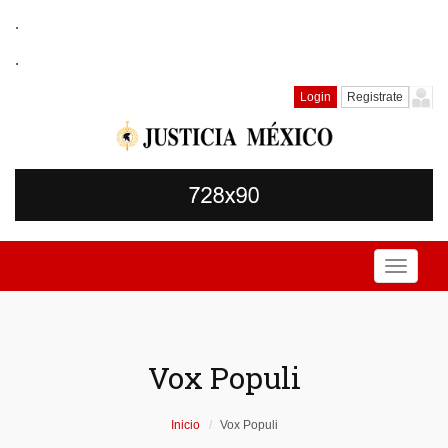
.
.
Login
Registrate
Toggle
navigati
Vox Populi
Inicio
Vox Populi