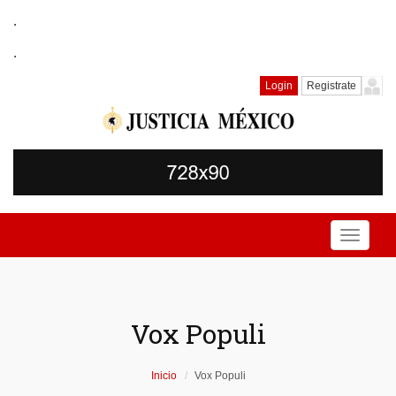
.
.
Login
Registrate
Toggle
navigati
Vox Populi
Inicio
Vox Populi