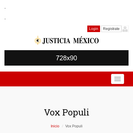
.
.
Login
Registrate
Toggle
navigati
Vox Populi
Inicio
Vox Populi