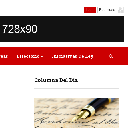
Login
Registrate
reas
Directorio
Iniciativas De Ley
Columna Del Día