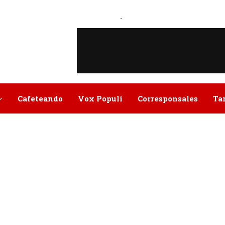
.
Cafeteando
Vox Populi
Corresponsales
Ta