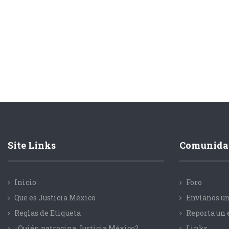
Site Links
Comunida
Inicio
Foro
Que es Justicia México
Envíanos un
Reglas de Etiqueta
Reporta un 
¿Quién patrocina Justicia México?
Links