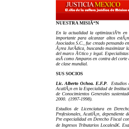
NUESTRA MISIÃ“N
En la actualidad la optimizaciÃ³n en 
importante para alcanzar altos estÃ¡
Asociados S.C., fue creado pensando en 
Ã¡rea JurÃ­dica, buscando maximizar la 
del marco Ã©tico y legal. Especialista
asÃ­ como Amparos en contra del corte 
de clase mundial.
SUS SOCIOS
Lic. Alberto Ochoa. E.F.P
. Estudios 
AcatlÃ¡n en la Especialidad de Institu
de Conocimientos Generales sustentado
2000. (1997-1998).
Estudios
de Licenciatura en Derech
Profesionales, AcatlÃ¡n, dependiente
Pre especialidad en Derecho Fiscal con
de Ingresos Tributarios Localesâ€. Ex