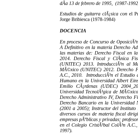
dÃ­a 13 de febrero de 1995, (1987-1992
Estudios de guitarra clÃ¡sica con
el P
Jorge Bribiesca (1978-1984)
DOCENCIA
En proceso de Concurso de OposiciÃ³n
A Definitivo en la materia Derecho Ad
las materias de: Derecho Fiscal en 
2014. Derecho Fiscal y ClÃ­nica Fi
(UNITEC) 2013. IntroducciÃ³n al Ma
MÃ©xico (UNITEC) 2012. Derecho F
A.C., 2010. IntroducciÃ³n el Estudio 
Humano en la Universidad Albert Eins
Emilio CÃ¡rdenas (UDEC) 2004_20
Universidad TecnolÃ³gica
de MÃ©xico 
Derecho Administrativo IV, Derecho Fis
Derecho Bancario en
la Universidad 
(
2001 a
2005); Instructor del Institut
diversos cursos de materia fiscal diri
empresas pÃºblicas y privadas; profesor
en el Colegio CristÃ³bal ColÃ³n A.C.,
1997).